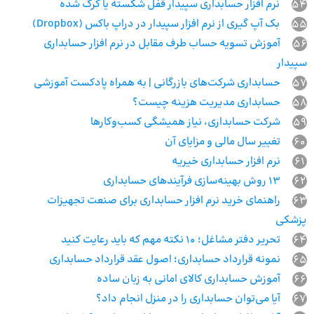
54
نرم افزار حسابداری سپیدار قفل شکسته یا کرک شده
55
بک آپ گیری از نرم افزار سپیدار در دراپ باکس (Dropbox)
56
آموزش تسویه حساب طرف مقابل در نرم افزار حسابداری
سپیدار
57
حسابداری شرکت‌های بازرگانی | به همراه پادکست آموزشی
58
حسابداری مدیریت هزینه چیست؟
59
شرکت حسابداری، نیاز همیشگی کسب‌وکارها
60
تغییر سال مالی و مزایای آن
61
نرم افزار حسابداری خیریه
62
13 روش بهینه‌سازی فرآیندهای حسابداری
63
راهنمای خرید نرم افزار حسابداری برای صنعت تجهیزات
پزشکی
64
تحریر دفتر مشاغل؛ 10 نکته مهم که باید رعایت کنید
65
نمونه قرارداد حسابداری؛ اصول عقد قرارداد حسابداری
66
آموزش حسابداری کالای امانی به زبان ساده
67
آیا می‌توان حسابداری را در منزل انجام داد؟