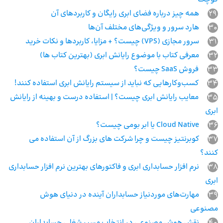
29
همه چیز درباره فضای ابری رایگان و کاربردهای آن
30
هارد سرور و ویژگی‌های مختلف آن‌ها
31
سرور مجازی (VPS) چیست؟ + مزایا، کاربردها و نکات خرید
32
معرفی کتاب با موضوع رایانش ابری (بهترین کتاب ها)
33
فروش SaaS چیست؟
34
کسب‌وکارهایی که نباید از سیستم رایانش ابری استفاده کنند!
35
معایب رایانش ابری چیست؟ | استفاده درست و بهینه از رایانش
ابری
36
Cloud Native یا ابر بومی چیست؟
37
کوبرنتیز چیست و چرا شرکت های بزرگ از آن استفاده می‌
کنند؟
38
نرم افزار حسابداری ابری و فاکتورهای بهترین نرم افزار حسابداری
ابری
39
مهارت‌های موردنیاز حسابداران آینده در دنیای هوش
مصنوعی
40
نقش هوش مصنوعی در انتخاب مسیر شغلی حسابداران