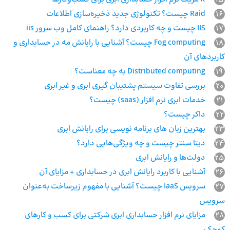
16
Raid چیست؟ تکنولوژی جدید ذخیره‌سازی اطلاعات
17
IIS چیست و چه کاربردی دارد؟ راهنمای کامل وب سرور iis
18
Fog computing چیست؟ آشنایی با رایانش مه در حسابداری و
کاربردهای آن
19
Distributed computing به چه معناست؟
20
بررسی تفاوت سیستم پشتیبان ‌گیری ابری و غیر ابری
21
خدمات ابری نرم افزار (saas) چیست؟
22
داکر چیست؟
23
بهترین زبان های برنامه نویسی برای رایانش ابری
24
دیتا سنتر چیست و چه ویژگی‌هایی دارد؟
25
دولت‌ها و رایانش ابری
26
آشنایی با کاربرد رایانش ابری در حسابداری + مزایای آن
27
سرویس IaaS چیست؟ آشنایی با مفهوم زیرساخت به‌عنوان
سرویس
28
مزایای نرم افزار حسابداری ابری شرکتی برای کسب و کارهای
کوچک