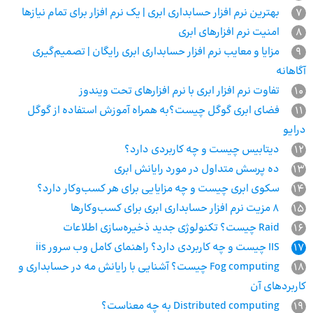
7
بهترین نرم افزار حسابداری ابری | یک نرم افزار برای تمام نیازها
8
امنیت نرم‌ افزارهای ابری
9
مزایا و معایب نرم افزار حسابداری ابری رایگان | تصمیم‌گیری
آگاهانه
10
تفاوت نرم‌ افزار ابری با نرم‌ افزارهای تحت ویندوز
11
فضای ابری گوگل چیست؟به همراه آموزش استفاده از گوگل
درایو
12
دیتابیس چیست و چه کاربردی دارد؟
13
ده پرسش متداول در مورد رایانش ابری
14
سکوی ابری چیست و چه مزایایی برای هر کسب‌و‌کار دارد؟
15
8 مزیت نرم افزار حسابداری ابری برای کسب‌وکارها
16
Raid چیست؟ تکنولوژی جدید ذخیره‌سازی اطلاعات
17
IIS چیست و چه کاربردی دارد؟ راهنمای کامل وب سرور iis
18
Fog computing چیست؟ آشنایی با رایانش مه در حسابداری و
کاربردهای آن
19
Distributed computing به چه معناست؟