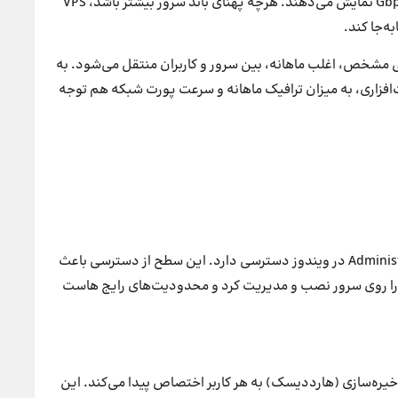
شبکه گفته می‌شود و اغلب با واحدهایی مانند Mbps یا Gbps نمایش می‌دهند. هرچه پهنای باند سرور بیشتر باشد، VPS
به‌جا کند.
ی مشخص، اغلب ماهانه، بین سرور و کاربران منتقل می‌شود. به
د علاوه بر منابع سخت‌افزاری، به میزان ترافیک ماهانه و سرعت پورت شبکه هم توجه
در VPS کاربر به سطح دسترسی Root در لینوکس یا Administrator در ویندوز دسترسی دارد. این سطح از دسترسی باعث
ه را روی سرور نصب و مدیریت کرد و محدودیت‌های رایج هاست
ره‌سازی (هارددیسک) به هر کاربر اختصاص پیدا می‌کند. این