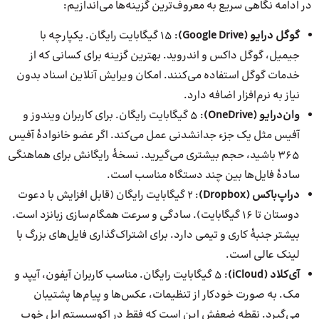
در ادامه نگاهی سریع به معروف‌ترین گزینه‌ها می‌اندازیم:
گوگل درایو (Google Drive)
: ۱۵ گیگابایت رایگان. یکپارچه با
جیمیل، گوگل داکس و اندروید. بهترین گزینه برای کسانی که از
خدمات گوگل استفاده می‌کنند. امکان ویرایش آنلاین اسناد بدون
نیاز به نرم‌افزار اضافه دارد.
وان‌درایو (OneDrive)
: ۵ گیگابایت رایگان. برای کاربران ویندوز و
آفیس مثل یک جزء جدانشدنی عمل می‌کند. اگر عضو خانوادهٔ آفیس
۳۶۵ باشید، حجم بیشتری می‌گیرید. نسخهٔ رایگانش برای هماهنگی
سادهٔ فایل‌ها بین چند دستگاه مناسب است.
دراپ‌باکس (Dropbox)
: ۲ گیگابایت رایگان (قابل افزایش با دعوت
دوستان تا ۱۶ گیگابایت). سادگی و سرعت همگام‌سازی زبانزد است.
بیشتر جنبهٔ کاری و تیمی دارد. برای اشتراک‌گذاری فایل‌های بزرگ با
لینک عالی است.
آی‌کلاد (iCloud)
: ۵ گیگابایت رایگان. مناسب کاربران آیفون، آیپد و
مک. به صورت خودکار از تنظیمات، عکس‌ها و پیام‌ها پشتیبان
می‌گیرد. نقطه ضعفش این است که فقط در اکوسیستم اپل خوب