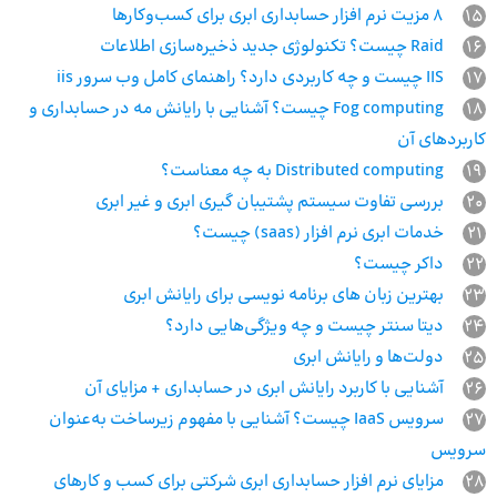
15
8 مزیت نرم افزار حسابداری ابری برای کسب‌وکارها
16
Raid چیست؟ تکنولوژی جدید ذخیره‌سازی اطلاعات
17
IIS چیست و چه کاربردی دارد؟ راهنمای کامل وب سرور iis
18
Fog computing چیست؟ آشنایی با رایانش مه در حسابداری و
کاربردهای آن
19
Distributed computing به چه معناست؟
20
بررسی تفاوت سیستم پشتیبان ‌گیری ابری و غیر ابری
21
خدمات ابری نرم افزار (saas) چیست؟
22
داکر چیست؟
23
بهترین زبان های برنامه نویسی برای رایانش ابری
24
دیتا سنتر چیست و چه ویژگی‌هایی دارد؟
25
دولت‌ها و رایانش ابری
26
آشنایی با کاربرد رایانش ابری در حسابداری + مزایای آن
27
سرویس IaaS چیست؟ آشنایی با مفهوم زیرساخت به‌عنوان
سرویس
28
مزایای نرم افزار حسابداری ابری شرکتی برای کسب و کارهای