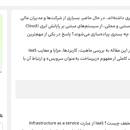
 داشته‌اند. در حال حاضر، بسیاری از شرکت‌ها و مدیران مالی
ترجیح می‌دهند به‌جای استفاده از نرم‌افزارهای حسابداری سنتی و محلی، از سیستم‌های مبتنی بر رایانش ابری (Cloud
بری روی چه بستری پیاده‌سازی می‌شوند؟ پاسخ در یکی از مهم‌ترین
شاید بپرسید: سرویس IaaS چیست و چه کاربردی دارد؟ در این مقاله به بررسی ماهیت، کاربردها، مزایا و معایب IaaS
 کاملی از مفهوم «زیرساخت به‌عنوان سرویس» و ارتباط آن با
نا
در وهله اول ممکن است برایتان سوال پیش آید که IaaSمخفف چیست؟ IaaS از عبارت Infrastructure as a service