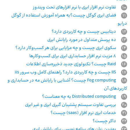
10
تفاوت نرم‌ افزار ابری با نرم‌ افزارهای تحت ویندوز
11
فضای ابری گوگل چیست؟به همراه آموزش استفاده از گوگل
درایو
12
دیتابیس چیست و چه کاربردی دارد؟
13
ده پرسش متداول در مورد رایانش ابری
14
سکوی ابری چیست و چه مزایایی برای هر کسب‌و‌کار دارد؟
15
8 مزیت نرم افزار حسابداری ابری برای کسب‌وکارها
16
Raid چیست؟ تکنولوژی جدید ذخیره‌سازی اطلاعات
17
IIS چیست و چه کاربردی دارد؟ راهنمای کامل وب سرور iis
18
Fog computing چیست؟ آشنایی با رایانش مه در حسابداری و
کاربردهای آن
19
Distributed computing به چه معناست؟
20
بررسی تفاوت سیستم پشتیبان ‌گیری ابری و غیر ابری
21
خدمات ابری نرم افزار (saas) چیست؟
22
داکر چیست؟
23
بهترین زبان های برنامه نویسی برای رایانش ابری