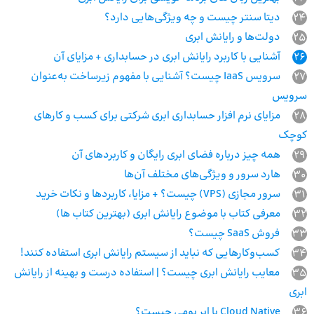
24
دیتا سنتر چیست و چه ویژگی‌هایی دارد؟
25
دولت‌ها و رایانش ابری
26
آشنایی با کاربرد رایانش ابری در حسابداری + مزایای آن
27
سرویس IaaS چیست؟ آشنایی با مفهوم زیرساخت به‌عنوان
سرویس
28
مزایای نرم افزار حسابداری ابری شرکتی برای کسب و کارهای
کوچک
29
همه چیز درباره فضای ابری رایگان و کاربردهای آن
30
هارد سرور و ویژگی‌های مختلف آن‌ها
31
سرور مجازی (VPS) چیست؟ + مزایا، کاربردها و نکات خرید
32
معرفی کتاب با موضوع رایانش ابری (بهترین کتاب ها)
33
فروش SaaS چیست؟
34
کسب‌وکارهایی که نباید از سیستم رایانش ابری استفاده کنند!
35
معایب رایانش ابری چیست؟ | استفاده درست و بهینه از رایانش
ابری
36
Cloud Native یا ابر بومی چیست؟