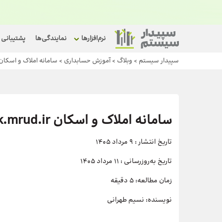
نرم‌افزارها
نمایندگی‌ها
پشتیبانی
سپیدار سیستم
>
وبلاگ
>
آموزش حسابداری
>
سامانه املاک و اسکان mlak.mrud.ir
سامانه املاک و اسکان amlak.mrud.ir
تاریخ انتشار :
9 مرداد 1405
تاریخ به‌روزرسانی :
11 مرداد 1405
زمان مطالعه:
5 دقیقه
نویسنده:
نسیم طهرانی