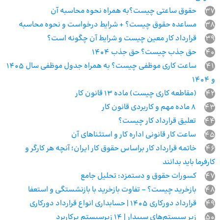
37
حقوق ساعتی چیست؟به همراه نحوه محاسبه آن
38
مساعده حقوق چیست؟ + شرایط درخواست و نحوه محاسبه
39
قرارداد کار معین چیست و شرایط آن چگونه است؟
40
حق جذب چیست؟ حق جذب ۱۴۰۴
41
ساعت کاری موظفی چیست؟ به همراه جدول موظفی سال 1405
و 1404
42
(مقاطعه کاری چیست) ماده ۱۳ قانون کار
43
۸ ماده مهم و کاربردی قانون کار
44
تعلیق قرارداد کار چیست؟
45
ساعت کار قانونی اداره کار و استثناهای آن
46
خاتمه قرارداد کار براساس حقوق کار ایران؛ آنچه هر کارگر و
کارفرما باید بدانند
47
کسورات حقوق و دستمزد: تحلیل جامع
48
بازخرید چیست؟ – تفاوت بازخرید با بازنشستگی و استعفا
49
قرارداد دورکاری 1405 | حسابداری انواع قرارداد دورکاری
50
زیر سیستم‌های سپیدار | 14 زیرسیستم پرکاربرد