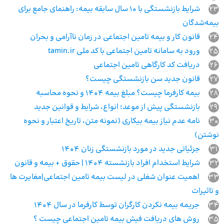
23
شرایط بازنشستگی با ۱۰ سال سابقه بیمه: راهنمای جامع برای
بیمه‌شدگان
24
قانون کار و بیمه تامین اجتماعی در زمان ناآرامی و بحران
25
ورود به سامانه تامین اجتماعی با کد ملی tamin.ir
26
دریافت کد کارگاهی تامین اجتماعی
27
قانون جدید سن بازنشستگی چیست؟
28
بیمه کارفرما چیست؟ مبلغ بیمه ۱۴۰۴ و نحوه محاسبه
29
بازنشستگی پیش از موعد؛ انواع، شرایط و قوانین جدید
30
نامه عدم نیاز بیمه بیکاری (نمونه متن، تاریخ اعتبار و نحوه
نوشتن)
31
جزئیاتی جدید در مورد بازنشستگی زنان ۱۴۰۴
32
شرایط استخدام افراد بازنشسته ۱۴۰۴ | حقوق + بیمه و قانون
33
اهمیت عنوان شغلی در لیست بیمه تامین اجتماعی|مغایرت ها
و تاثیرات
34
جریمه بیمه نکردن کارگران توسط کارفرما در سال ۱۴۰۴
35
روش های دریافت فیش بیمه تامین اجتماعی چیست ؟