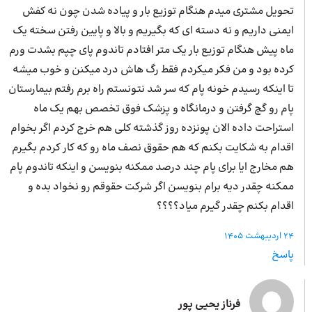
تحویل مشتری میدم هنگام توزیع بار و پیاده شدن چون نه کفش
ایمنی داریم و نه دسته ای که بگیریم و بالا و پایین رفتن سخته یک
ماه پیش هنگام توزیع بار یک متر افتادم تاندوم پای چپم بشدت ورم
کرده بود و من فکر میکردم فقط رگ هاش درد میکنن و خوب میشه
تا اینکه رسیدم خونه پام که سر شد نتونستم راه برم رفتم بیمارستان
پام رو گچ گرفتن و درمانگاه و پزشک فوق تخصص بهم یک ماه
استراحت داده الان پونزده روز گذشته کلی هم خرج کردم اگر بخوام
اقدام به شکایت بکنم که هم حقوق نصف ماه رو که کار کردم بگیرم
هم مخارج ایا برای پام چند درصد ممکنه بنویسن و اینکه تاندوم پام
ممکنه چقدر دیه برام بنویسن اگر شرکت حقوقم رو نخواد بده و
اقدام بکنم چقدر گیرم میاد؟؟؟؟
24 اردیبهشت 1405
پاسخ
فرناز یحیی پور