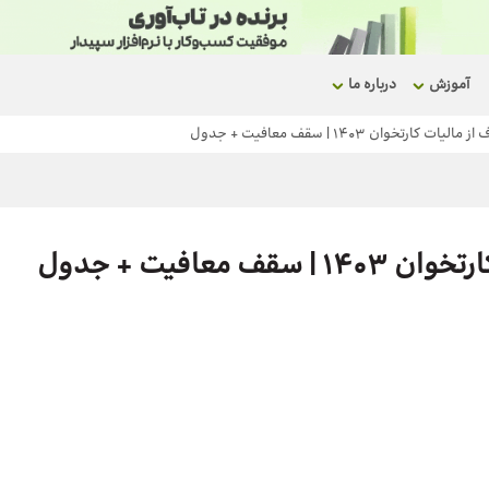
آموزش
درباره ما
تخوان 1403 | سقف معافیت + جدول
عافیت + جدول