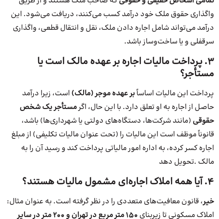
تمامی اشخاص حقیقی و حقوقی
که صاحب ملک هستند و از طریق
واگذاری حقوق ملک خود درآمد کسب می‌کنند، دریافت می‌شود. این
درآمد می‌تواند شامل اجاره دادن ملک، نقل و انتقال قطعی، واگذاری
سرقفلی و یا ساخت‌وساز باشد.
۳. پرداخت مالیات اجاره بر عهده مالک است یا
مستأجر؟
پرداخت این مالیات اساساً
بر عهده موجر (مالک)
است، زیرا درآمد
حاصل از اجاره به او تعلق دارد. با این حال، اگر
مستأجر یک شخص
حقوقی
(مانند شرکت‌ها، دستگاه‌های دولتی یا شهرداری‌ها) باشد،
قانوناً موظف است این مالیات را (تحت عنوان مالیات تکلیفی) از مبلغ
اجاره کسر کرده، به اداره امور مالیاتی پرداخت کند و رسید آن را به
مالک .تحویل دهد
۴. آیا همه املاک اجاره‌ای مشمول مالیات هستند؟
خیر
، قانون معافیت‌های متعددی را در نظر گرفته است. به عنوان مثال:
املاک مسکونی تا زیربنای
۱۵۰ متر مربع در تهران و ۲۰۰ متر در سایر