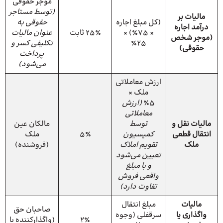
موجر حقوقی
(توسط مستاجر
مالیات بر
(کل مبلغ اجاره
حقوقی به
درآمد اجاره
× ۷۵٪) ×
۲۵٪ ثابت
عنوان مالیات
(موجر شخص
۲۵٪
تکلیفی کسر و
حقوقی)
پرداخت
می‌شود)
ارزش معاملاتی
ملک ×
۵٪
(ارزش
معاملاتی
مالیات نقل و
توسط
مالکان عین
انتقال قطعی
کمیسیون
۵٪
ملک
ملک
تقویم املاک
(فروشنده)
تعیین می‌شود
و با مبلغ
واقعی فروش
تفاوت دارد)
مالیات
مبلغ انتقال
صاحبان حق
واگذاری یا
سرقفلی (وجوه
۲٪
(واگذارکننده یا