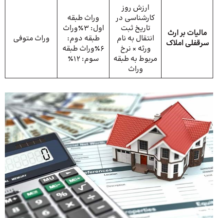
ارزش روز
کارشناسی در
وراث طبقه
تاریخ ثبت
اول: ۳٪وراث
مالیات بر ارث
انتقال به نام
طبقه دوم:
وراث متوفی
سرقفلی املاک
ورثه × نرخ
۶٪وراث طبقه
مربوط به طبقه
سوم: ۱۲٪
وراث