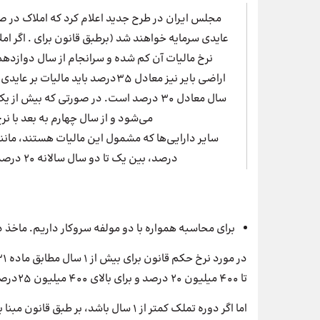
عایدی سرمایه خواهند شد (برطبق قانون برای . اگر ا
نرخ مالیات آن کم شده و سرانجام از سال دوازدهم
اراضی بایر نیز معادل 35درصد باید 
می‌شود و از سال چهارم به بعد با 
درصد، بین یک تا دو سال سالانه 20 درصد و بیش از دو سال معادل 10 درصد مالیات دارند.
برای محاسبه همواره با دو مولفه سروکار داریم. ماخذ
تا 400 میلیون 20 درصد و برای بالای 400 میلیون 25درصد است.
اما اگر دوره تملک کمتر از 1 سال باشد، بر طبق قانون مبنا بالاتر نرخ مالیات ماده 131 + 10% خواهد بود؛ یعنی 35درصد.