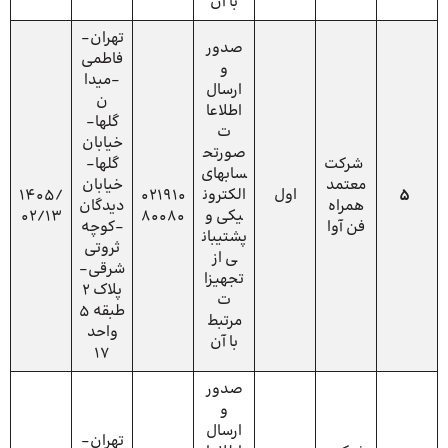
با آن
تهران-
صدور
فاطمی
و
-میدا
ارسال
ن
اطلاعا
گلها-
ت
خیابان
صورتح
شرکت
گلها-
سابهای
معتمد
خیابان
5
اول
الکترون
021910
1405/
همراه
دیدگان
یکی و
80080
02/13
فن آوا
-کوچه
پشتیبان
ثروتی
ی از
شرقی-
تجهیزا
پلاک 2
ت
طبقه 5
مرتبط
واحد
با آن
17
صدور
و
ارسال
تهران-