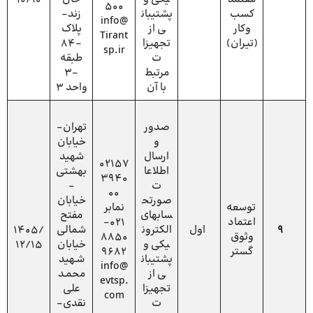
500
کسب
پشتیبان
زند-
info@
وکار
ی از
پلاک
Tirant
(تیران)
تجهیزا
-84
sp.ir
ت
طبقه
مرتبط
-3
با آن
واحد 3
صدور
تهران-
و
خیابان
ارسال
شهید
02157
اطلاعا
بهشتی
3940
ت
-
00
صورتح
خیابان
توسعه
نمابر
سابهای
مفتح
اعتماد
021-
9
اول
الکترون
شمالی
1405/
وثوق
8850
یکی و
خیابان
12/15
گستر
9682
پشتیبان
شـهید
info@
ی از
محمـد
evtsp.
تجهیزا
علی
com
ت
نقدی-