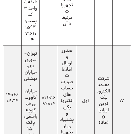
طبقه 1،
تجهیزا
واحد 3
ت
کد
مرتبط
پستی:
با آن
1594
71611
4 –
صدور
تهران-
و
سهرور
ارسال
دی،
اطلاعا
خیابان
ت
شرکت
بهشتی
صورت‌
معتمد
،
حساب‌
الکترون
خیابان
های
1406/
یک
021916
کاووس
17
اول
الکترون
06/12
نوین
92802
ی فر،
یکی
ایرانیا
کوچه
و
ن
باسقی،
پشتیبان
(مانا)
پالک
ی از
،15
تجهیزا