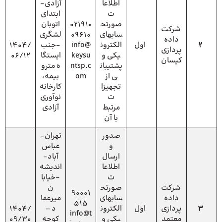
اطلاعا
آزادی-
ت
ابتدای
صورتح
021910
اتوبان
شرکت
سابهای
09610
لشگری
داده
2
اول
الکترون
info@
-جنب
1404/
پردازی
یکی و
keysu
ایستگا
06/12
کیسان
پشتیبان
ntsp.c
ه مترو
ی از
om
بیمه،
تجهیزا
کارخانه
ت
نوآوری
مرتبط
آزادی
با آن
صدور
تهران-
و
عباس
ارسال
آباد-
اطلاعا
اندیشه
ت
-خیابا
شرکت
صورتح
ن
90001
داده
سابهای
میرعما
515
3
پردازی
اول
الکترون
د –
1404/
info@t
معتمد
یکی و
کوچه
09/30