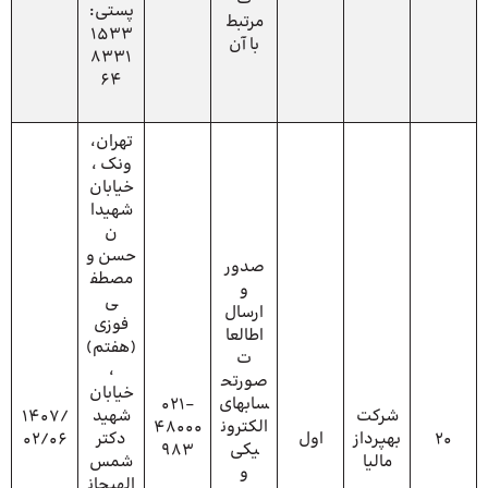
پستی:
مرتبط
1533
با آن
8331
64
تهران،
ونک ،
خیابان
شهیدا
ن
حسن و
صدور
مصطف
و
ی
ارسال
فوزی
اطالعا
(هفتم)
ت
،
صورتح
خیابان
سابهای
021-
شرکت
شهید
1407/
الکترون
48000
20
بهپرداز
اول
دکتر
02/06
یکی
983
مالیا
شمس
و
الهیجان