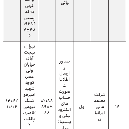
یاتی
غربی
به کد
پستی
19686
4548
6
تهران،
بهجت
آباد،
صدور
خیابان
و
ولی
ارسال
عصر،
اطلاعا
کوچه
ت
شهید
صورت‌
شرکت
امیرهو
حساب‌
معتمد
02188
شنگ
1406/
های
16
مالی
اول
8985
قیومی
11/06
الکترون
ایرانیا
88
)ناصر(،
یکی و
ن
پالک ،
پشتیبان
2
ی از