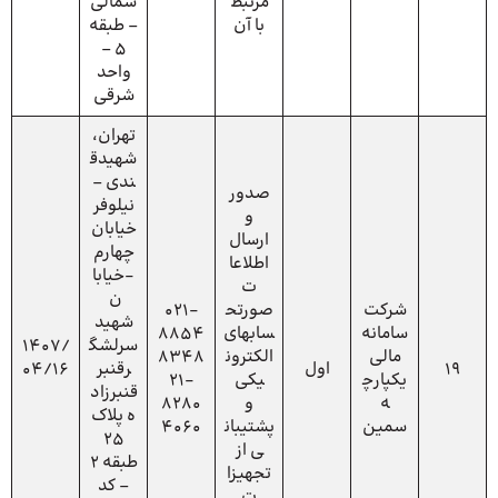
مرتبط
شمالی
با آن
– طبقه
5 –
واحد
شرقی
تهران،
شهیدق
ندی –
صدور
نیلوفر
و
خیابان
ارسال
چهارم
اطلاعا
-خیابا
ت
ن
شرکت
صورتح
021-
شهید
سامانه
سابهای
8854
سرلشگ
1407/
مالی
الکترون
8348
19
اول
رقنبر
04/16
یکپارچ
یکی
21-
قنبرزاد
ه
و
8280
ه پلاک
سمین
پشتیبان
4060
25
ی از
طبقه 2
تجهیزا
– کد
ت