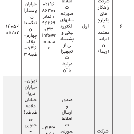
شرکت
اطلاعا
02196
خیابان
راهکار
ت
86300
پاسدارا
های
صورتح
0 نمابر
ن-
یکپارچ
سابهای
96669
تنگستا
6
ه
اول
الکترون
1405/
033
ن
معتمد
یکی و
05/02
info@r
چهارم-
ایرانیا
پشتیبان
ima.ta
پلاک
ن
ی از
746 –
x
(ریما)
تجهیزا
طبقه 3
ت
مرتبط
با آن
تهران-
خیابان
دریا-
صدور
خیابان
و
علامه
ارسال
طباطبائ
اطلاعا
ی
ت
جنوبی
02143
شرکت
صورتح
-