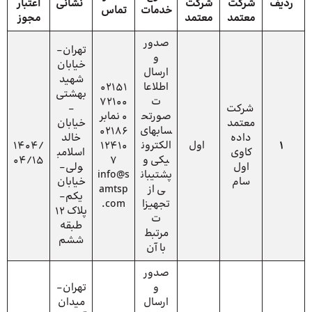
ردیف
شرکت
شرکت
نشانی
اعتبار
خدمات
تماس
معتمد
معتمد
مجوز
صدور
تهران-
و
خیابان
ارسال
شهید
اطلاعا
02151
بهشتی
ت
72100
شرکت
-
صورتح
0 نمابر
معتمد
خیابان
سابهای
02186
داده
خالد
1
اول
الکترون
12410
1404/
کاوی
اسلامب
یکی و
7
04/15
اول
ولی-
پشتیبان
info@s
سام
خیابان
ی از
amtsp
یکم-
تجهیزا
.com
پلاک 12
ت
طبقه
مرتبط
ششم
با آن
صدور
و
تهران-
ارسال
میدان