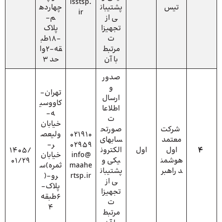
isstsp.
تیس
پشتیبان
چهارده
ir
ی از
م-
تجهیزا
پلاک
ت
-18طب
مرتبط
قه-2وا
با آن
حد 3
صدور
و
تهران-
ارسال
کاووسی
اطلاعا
ه-
ت
خیابان
شرکت
صورتح
021910
ولیعص
معتمد
سابهای
02959
ر-
4
اول
اول
الکترون
1405/
info@
خیابان
هوشمن
یکی و
01/29
maahe
ثمره)س
د راهبر
پشتیبان
rtsp.ir
رو-(
ی از
پلاک-
تجهیزا
6طبقه
ت
4
مرتبط