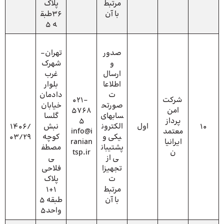
مرتبط
پلاک
با آن
36طبق
ه 5
صدور
تهران-
و
شهرک
ارسال
غرب
اطلاعا
بلوار
ت
دادمان
شرکت
021-
صورتح
خیابان
امن
5768
سابهای
گلسا
پرداز
5
10
اول
الکترون
نبش
1406/
معتمد
info@i
یکی و
کوچه
03/29
ایرانیا
ranian
پشتیبان
مصطف
ن
tsp.ir
ی از
ی
تجهیزا
فلاحی
ت
پلاک
مرتبط
1+1
با آن
طبقه 5
واحد5