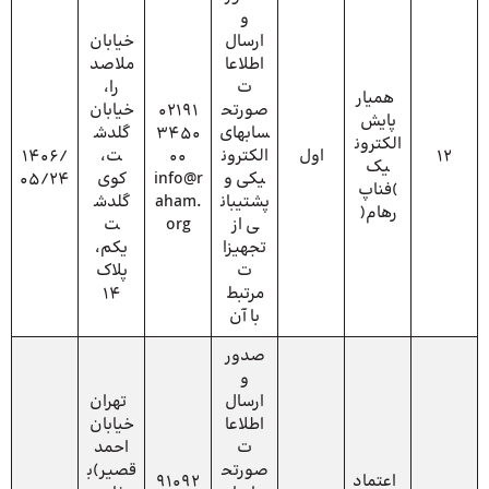
و
ارسال
خیابان
اطلاعا
ملاصد
ت
را،
همیار
صورتح
02191
خیابان
پایش
سابهای
3450
گلدش
الکترون
12
اول
الکترون
00
ت،
1406/
یک
یکی و
info@r
کوی
05/24
)فناپ
پشتیبان
aham.
گلدش
رهام(
ی از
org
ت
تجهیزا
یکم،
ت
پلاک
مرتبط
14
با آن
صدور
و
ارسال
تهران
اطلاعا
خیابان
ت
احمد
صورتح
قصیر)ب
اعتماد
91092