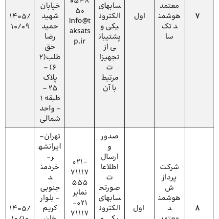
0548
معتمد
سابهای
خیابان
50
7
هوشمن
اول
الکترون
شهید
1405/
Info@t
د تک
یکی و
حمید
10/09
aksats
سا
پشتیبان
رضا
p.ir
ی از
حق
تجهیزا
طلب(2
ت
6) –
مرتبط
پلاک
با آن
25 –
طبقه 1
– واحد
شمالی
صدور
تهران-
و
ایرانشه
ارسال
ر-
021-
شرکت
اطلاعا
خردمن
71117
پرداز
ت
د
555
ش
صورتح
جنوبی
نمابر
هوشمن
سابهای
- بلوار
021-
8
د
اول
الکترون
کریم
1405/
71117
معتمد
یکی و
خان
10/10