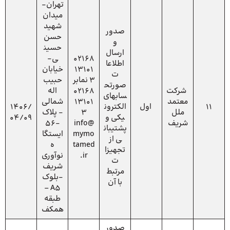
تهران-
میدان
شهید
صدور
حسن
و
حسین
ارسال
02168
ی-
اطلاعا
13101
خیابان
ت
3 نمابر
حبیب
صورتح
شرکت
02168
اله
سابهای
معتمد
13101
شمالی
11
اول
الکترون
1406/
ملل
3
- پلاک
یکی و
04/09
شریف
info@
-56
پشتیبان
mymo
ایستگا
ی از
tamed
ه
تجهیزا
.ir
نوآوری
ت
شریف
مرتبط
-بلوک
با آن
A5 –
طبقه
همکف
صدور