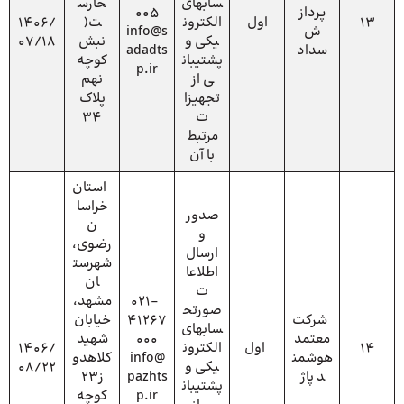
سابهای
خارس
پرداز
005
13
اول
الکترون
ت(
1406/
ش
info@s
یکی و
نبش
07/18
سداد
adadts
پشتیبان
کوچه
p.ir
ی از
نهم
تجهیزا
پلاک
ت
34
مرتبط
با آن
استان
خراسا
صدور
ن
و
رضوی،
ارسال
شهرست
اطلاعا
ان
ت
021-
مشهد،
صورتح
شرکت
41267
خیابان
سابهای
معتمد
000
شهید
14
اول
الکترون
1406/
هوشمن
info@
کلاهدو
یکی و
08/22
د پاژ
pazhts
ز23
پشتیبان
p.ir
کوچه