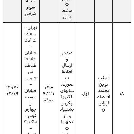
طبقه
ت
سوم
مرتبط
شرقی
با آن
تهران –
سعاد
ت آباد
–
صدور
خیابان
و
علامه
ارسال
طباطبا
اطلاعا
یی
شرکت
ت
جنوبی
نوین
صورتح
–
1407/
021-
معتمد
سابهای
خیابان
18
اول
4832
02/09
اقتصاد
الکترون
بیست
0900
ایرانیا
یکی و
و
ن
پشتیبان
چهارم
ی از
غربی –
تجهیزا
پلاک 21
ت
–