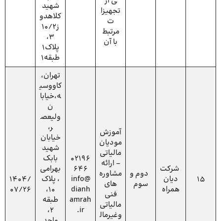
ی از
شهید
تجهیزا
کلاهدو
ت
ز10/2
مرتبط
3،
با آن
پلاک1
طبقه1
تهران،
کاووسی
ه،خیابا
ن
ولیعص
ر،
آموزش
خیابان
مودیان
شهید
مالیاتی
02196
بابک
– ارائه
شرکت
646
بهرامی
دوم و
مشاوره
15
دیان
info@
، پلاک
1404/
سوم
های
همراه
dianh
10،
07/26
فنی
amrah
طبقه
مالیاتی
2،
.ir
وغیرمال
واحد