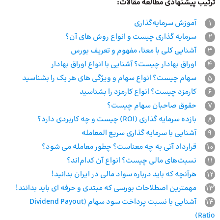
ترتیب پیشنهادی مطالعه مقالات:
1
آموزش سرمایه‌گذاری
2
سرمایه گذاری چیست و انواع روش های آن؟
3
آشنایی کلی با معنا، مفهوم و تعریف بورس
4
اوراق بهادار چیست؟ آشنایی با انواع اوراق بهادار
5
سهام چیست؟ انواع سهام و ویژگی های هر یک را بشناسید
6
کارمزد چیست؟ انواع کارمزد را بشناسید
7
حقوق صاحبان سهام چیست؟
8
بازده سرمایه گذاری (ROI) چیست و چه کاربردی دارد؟
9
آشنایی با سرمایه‌ گذاری سریع المعامله
10
قرارداد آتی به چه معناست؟ چطور معامله می شود؟
11
نسبت‌های مالی چیست؟ انواع آن کدام‌اند؟
12
هرآنچه که باید درباره سواد مالی در ایران بدانید!
13
مهمترین اصطلاحات بورسی که مبتدی و حرفه ای باید بدانند!
14
آشنایی با نسبت پرداخت سود سهام (Dividend Payout
Ratio)