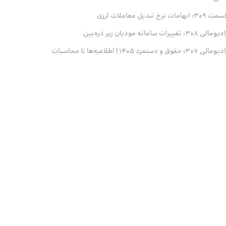
 309: ابهامات نرخ تبدیل معاملات ارزی
ومالی 308: تغییرات سامانه مودیان زیر ذره‌بین
ومالی 307: حقوق و دستمزد 1405 | اطلاعیه‌ها تا محاسبات