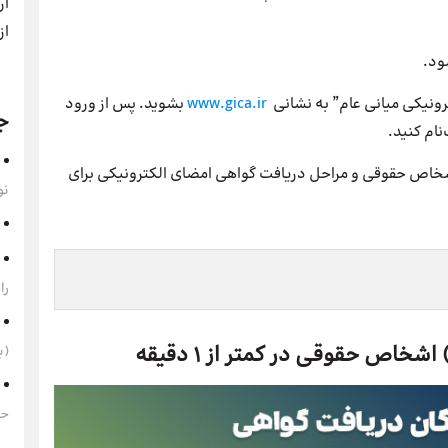
ار
از
ترونیکی میانی عام” به نشانی
www.gica.ir
بشوید. پس از ورود
ج
نام کنید.
شخاص حقوقی و مراحل دریافت گواهی امضای الکترونیکی برای
نو
را
(به‌
حقوق 1405 