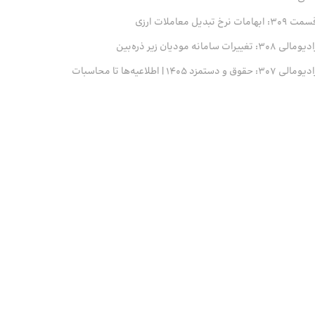
 309: ابهامات نرخ تبدیل معاملات ارزی
ومالی 308: تغییرات سامانه مودیان زیر ذره‌بین
ومالی 307: حقوق و دستمزد 1405 | اطلاعیه‌ها تا محاسبات