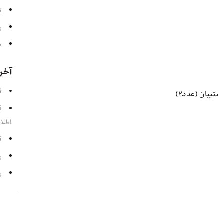
ت
ر
م
آخر
قسمت 
یبان (عدد2)
اطلا
قسمت
رادی
رادی