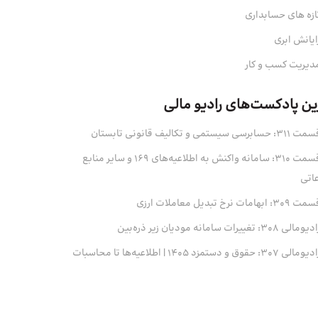
ازه های حسابداری
ایانش ابری
دیریت کسب و کار
ین پادکست‌های رادیو مالی
311: حسابرسی سیستمی و تکالیف قانونی تابستان
قسمت 310: سامانه واکنش به اطلاعیه‌های 169 و سایر منابع
عاتی
 309: ابهامات نرخ تبدیل معاملات ارزی
ومالی 308: تغییرات سامانه مودیان زیر ذره‌بین
ومالی 307: حقوق و دستمزد 1405 | اطلاعیه‌ها تا محاسبات