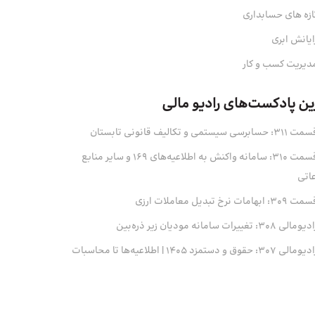
ازه های حسابداری
ایانش ابری
دیریت کسب و کار
ین پادکست‌های رادیو مالی
311: حسابرسی سیستمی و تکالیف قانونی تابستان
قسمت 310: سامانه واکنش به اطلاعیه‌های 169 و سایر منابع
عاتی
 309: ابهامات نرخ تبدیل معاملات ارزی
ومالی 308: تغییرات سامانه مودیان زیر ذره‌بین
ومالی 307: حقوق و دستمزد 1405 | اطلاعیه‌ها تا محاسبات