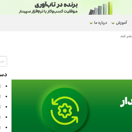
آموزش
درباره ما
دست
آ
آ
آ
ا
ا