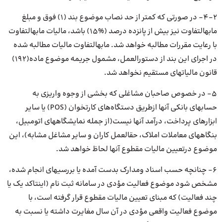
۴-۲- در صورتی که کمتر از حد نصاب موضوع بند (۱) فوق و مبلغ
مابهالتفاوت نیز بیش از پانزده درصد (%۱۵) باشد، مالیات مابهالتفاوت
با رعایت مقررات مطالبه خواهد شد. مابهالتفاوت مالیات مطالبه شده
در اجرای این بند از دستورالعمل، مشمول جریمه موضوع ماده(۱۹۲)
قانون مالیاتهای مستقیم نخواهد شد.
۵- در خصوص صاحبان مشاغلی که بخشی از وجوه واریزی به
حسابهای بانکی آنها ازطریق دستگاه‌های کارتخوان (POS) یا سایر
ابزارهای پرداخت، درآمد آنها نیست(از جمله نمایشگاههای اتومبیل،
بنگاههای معاملات املاک، حقالعمل کاران و سایر مشاغل مشابه)، این
موضوع درتعیین مالیات مقطوع آنها لحاظ خواهد شد.
۶- چنانچه حسب اسناد ومدارک بدست آمده یا بررسیهای انجام شده،
مشخص شود موضوع فعالیت مؤدی در سامانه ثبت نام (اینتاکد یک یا
چند فعالیت) که مبنای تعیین مالیات مقطوع قرار گرفته است، با
موضوع فعالیت واقعی مؤدی در آن سال مغایرت داشته یا نسبت به