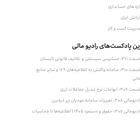
ازه های حسابداری
ایانش ابری
دیریت کسب و کار
ین پادکست‌های رادیو مالی
311: حسابرسی سیستمی و تکالیف قانونی تابستان
قسمت 310: سامانه واکنش به اطلاعیه‌های 169 و سایر منابع
عاتی
 309: ابهامات نرخ تبدیل معاملات ارزی
ومالی 308: تغییرات سامانه مودیان زیر ذره‌بین
ومالی 307: حقوق و دستمزد 1405 | اطلاعیه‌ها تا محاسبات