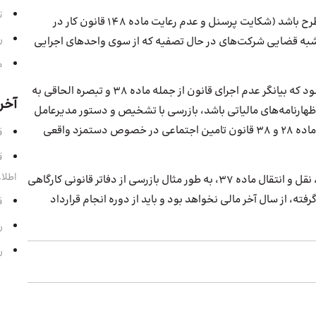
ت
در مواردی که موضوع ادعای سابقه و یا دستمزد اشخاص مطرح باشد (شکایت پرسنل و عدم رعایت ماده ۱۴۸ قانون کار در
ر
به قضایی شرکت‌های در حال تصفیه که از سوی واحدهای اجرایی
م
در صورتی که مستنداتی به سازمان تامین اجتماعی واصل شود که بیانگر عدم اجرای قانون از جمله ماده ۳۸ و تبصره الحاقی به
آخر
ظهارنامه‌های مالیاتی باشد، بازرسی با تشخیص و دستور مدیرعامل
سازمان تأمین اجتماعی قابل انجام خواهد بود. (عدم رعایت ماده ۲۸ و ۳۸ قانون تامین اجتماعی در خصوص دستمزد واقعی
قسمت 
اطلا
در زمان استفاده از معافیت‌های بیمه و تعهد‌نامه حسابرسی ، نقل و انتقال ماده ۳۷، به طور مثال بازرسی از دفاتر قانونی کارگاهی
 برای قرارداد خودش مفاصا حساب بدون ضریب ماده ۴۱ گرفته، از سال آخر مالی نخواهد بود و باید از دوره‌ انجام قرارداد
قسمت
رادی
رادی