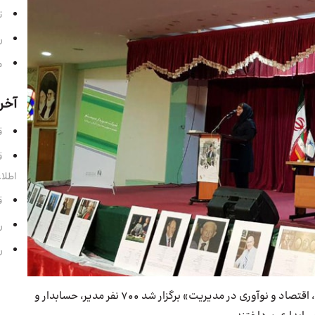
ت
ر
م
آخر
قسمت 
اطلا
قسمت
رادی
رادی
در این کنفرانس که تحت عنوان «دومین همایش حسابداری، اقتصاد و نوآوری در مدیریت» برگزار شد 700 نفر مدیر، حسابدار و