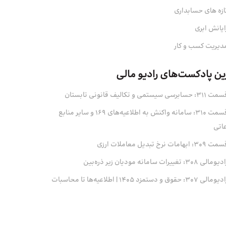
ازه های حسابداری
ایانش ابری
دیریت کسب و کار
ین پادکست‌های رادیو مالی
311: حسابرسی سیستمی و تکالیف قانونی تابستان
قسمت 310: سامانه واکنش به اطلاعیه‌های 169 و سایر منابع
عاتی
 309: ابهامات نرخ تبدیل معاملات ارزی
ومالی 308: تغییرات سامانه مودیان زیر ذره‌بین
ومالی 307: حقوق و دستمزد 1405 | اطلاعیه‌ها تا محاسبات