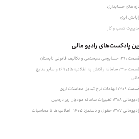
ازه های حسابداری
ایانش ابری
دیریت کسب و کار
ین پادکست‌های رادیو مالی
311: حسابرسی سیستمی و تکالیف قانونی تابستان
قسمت 310: سامانه واکنش به اطلاعیه‌های 169 و سایر منابع
عاتی
 309: ابهامات نرخ تبدیل معاملات ارزی
ومالی 308: تغییرات سامانه مودیان زیر ذره‌بین
ومالی 307: حقوق و دستمزد 1405 | اطلاعیه‌ها تا محاسبات