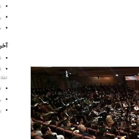
ت
ر
م
آخر
قسمت 
اطلا
قسمت
رادی
رادی