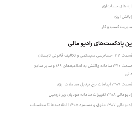
ازه های حسابداری
ایانش ابری
دیریت کسب و کار
ین پادکست‌های رادیو مالی
311: حسابرسی سیستمی و تکالیف قانونی تابستان
قسمت 310: سامانه واکنش به اطلاعیه‌های 169 و سایر منابع
عاتی
 309: ابهامات نرخ تبدیل معاملات ارزی
ومالی 308: تغییرات سامانه مودیان زیر ذره‌بین
ومالی 307: حقوق و دستمزد 1405 | اطلاعیه‌ها تا محاسبات