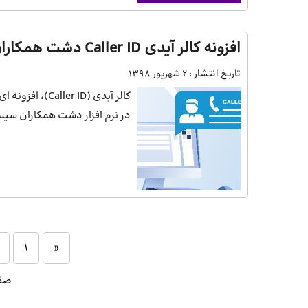
افزونه کالر آیدی Caller ID دشت همکاران سیستم
تاریخ انتشار :
2 شهریور 1398
کالر آیدی (r ID
در نرم افزار دشت همکاران سیس
1
«
صفحه 