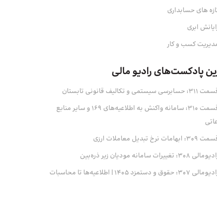
ازه های حسابداری
ایانش ابری
دیریت کسب و کار
ین پادکست‌های رادیو مالی
311: حسابرسی سیستمی و تکالیف قانونی تابستان
قسمت 310: سامانه واکنش به اطلاعیه‌های 169 و سایر منابع
عاتی
 309: ابهامات نرخ تبدیل معاملات ارزی
ومالی 308: تغییرات سامانه مودیان زیر ذره‌بین
ومالی 307: حقوق و دستمزد 1405 | اطلاعیه‌ها تا محاسبات