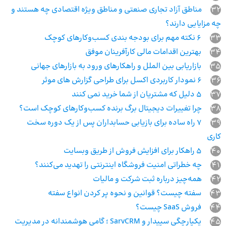
32
مناطق آزاد تجاری صنعتی و مناطق ویژه اقتصادی چه هستند و
چه مزایایی دارند؟
33
۶ نکته مهم برای بودجه‌ بندی کسب‌وکارهای کوچک
34
بهترین اقدامات مالی کارآفرینان موفق
35
بازاریابی بین الملل و راهکارهای ورود به بازارهای جهانی
36
6 نمودار کاربردی اکسل برای طراحی گزارش های موثر
37
5 دلیل که مشتریان از شما خرید نمی کنند
38
چرا تغییرات دیجیتال برگ برنده کسب‌وکارهای کوچک است؟
39
۷ راه ساده برای بازیابی حسابداران پس از یک دوره سخت
کاری
40
۵ راهکار برای افزایش فروش از طریق وبسایت
41
چه خطراتی امنیت فروشگاه اینترنتی را تهدید می‌کنند؟
42
همه‌چیز درباره ثبت شرکت و مالیات
43
سفته چیست؟ قوانین و نحوه پر کردن انواع سفته
44
فروش SaaS چیست؟
45
یکپارچگی سپیدار و SarvCRM ؛ گامی هوشمندانه در مدیریت