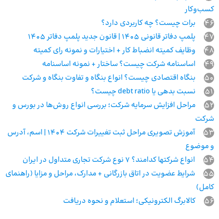
کسب‌وکار
46
برات چیست؟ چه کاربردی دارد؟
47
پلمپ دفاتر قانونی 1405 | قانون جدید پلمپ دفاتر 1405
48
وظایف کمیته انضباط کار + اختیارات و نمونه رای کمیته
49
اساسنامه شرکت چیست؟ ساختار + نمونه اساسنامه
50
بنگاه اقتصادی چیست؟ انواع بنگاه و تفاوت بنگاه و شرکت
51
نسبت بدهی یا debt ratio چیست؟
52
مراحل افزایش سرمایه شرکت؛ بررسی انواع روش‌ها در بورس و
شرکت
53
آموزش تصویری مراحل ثبت تغییرات شرکت 1404 | اسم، آدرس
و موضوع
54
انواع شرکتها کدامند؟ 7 نوع شرکت تجاری متداول در ایران
55
شرایط عضویت در اتاق بازرگانی + مدارک، مراحل و مزایا (راهنمای
کامل)
56
کالابرگ الکترونیکی؛ استعلام و نحوه دریافت