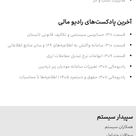
مدیریت کسب و کار
آخرین پادکست‌های رادیو مالی
قسمت 311: حسابرسی سیستمی و تکالیف قانونی تابستان
قسمت 310: سامانه واکنش به اطلاعیه‌های 169 و سایر منابع اطلاعاتی
قسمت 309: ابهامات نرخ تبدیل معاملات ارزی
رادیومالی 308: تغییرات سامانه مودیان زیر ذره‌بین
رادیومالی 307: حقوق و دستمزد 1405 | اطلاعیه‌ها تا محاسبات
سپیدار سیستم
همکاران سیستم
سوالات متداول