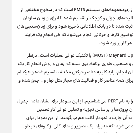
تکنیک بعدی MTM) Methods-Time Measurement) و از زیرمجموعه‌های سیستم PMTS است که در سطوح مختلفی از
لیت‌های جزئی و کوچک‌تر تقسیم شده تا انرژی و زمان سازمان
ثبت شده تا در بانک اطلاعاتی ذخیره شود و برای زمان‌سنجی‌های
بعدی استفاده شود. این روش با شناسایی، طبقه‌بندی و توضیح کارها و حرکاتی انجام می‎‌شود که طی انجام یک فرایند
ر کار برآورد ‌شود.
سومین روش پیشنهادی MOST) Maynard Operation Sequence Technique) یا تکنیک توالی عملیات است. در‌نظر
 و صنعتی، طوری برنامه‌ریزی شده که زمان و روش انجام کار یک
مان انجام، باید کار به عناصر حرکتی مختلف تقسیم شده و هرکدام
جرای همه‌ عناصر کار و فعالیت‌های مجاز مثل نهار و… جمع شده و
تکنیک بعدی که در اصل یک نمودار مدیریت پروژه است را به نام PERT می‌شناسیم. از این نمودار برای نشان‌دادن جدول
 پروژه‌ها را بر‌اساس تجزیه‌ و تحلیل توالی کار تخمین
 پنجمین تکنیک پیشنهادی Gantt است که به آن چارت یا نمودار گانت هم می‌گویند. از این نمودار برای
ه می‌شود؛ که مدیران یک تصویر و نمای کلی از کارهای در طول