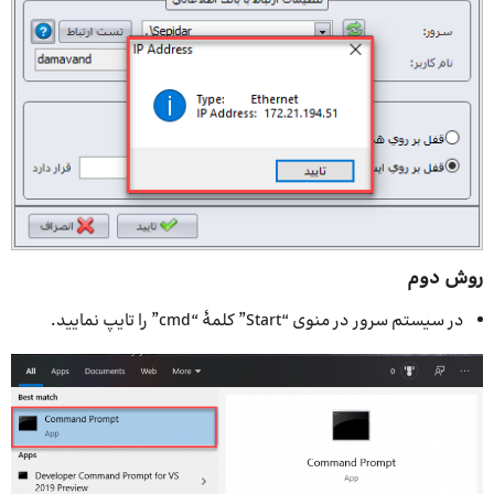
روش دوم
در سیستم سرور در منوی “Start” کلمهٔ “cmd” را تایپ نمایید.