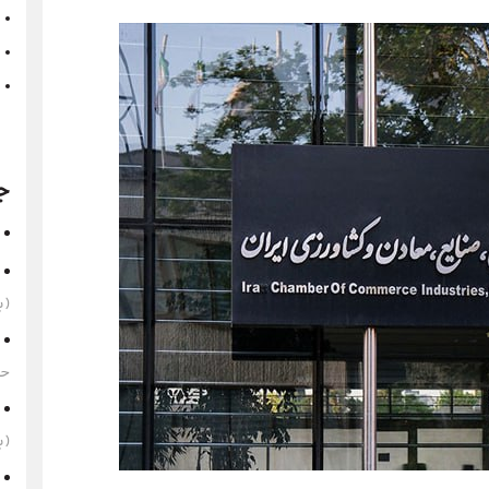
ج
(به‌
حقوق 1405 
(به‌