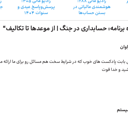
ر
رادیو مالی 288:
رادیو مالی 305:
هوشمندی مالیاتی در
پرسش‌وپاسخ عیدی و
جد
بستن حساب‌ها
سنوات 1404
 برنامه: حسابداری در جنگ | از موعدها تا تکالیف
“
وان
 بابت پادکست های خوب که در شرایط سخت هم مسائل رو برای ما ارائه مید
ید و خدا قوت
سیستم