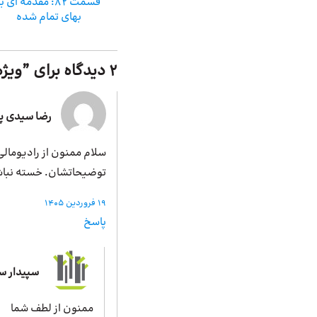
قسمت 82: مقدمه ای ب
بهای تمام شده
2 دیدگاه برای ”
ویژه
رضا سیدی پا
سلام ممنون از رادیومالی
توضیحاتشان. خسته نباش
19 فروردین 1405
پاسخ
سپیدار 
ممنون از لطف شما