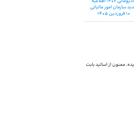
رادیومالی 306: اطلاعیه
ید سازمان امور مالیاتی
10 فروردین 1405
ه. ممنون از اساتید بابت