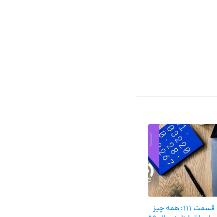
قسمت 111: همه چیز