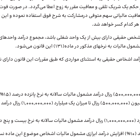
 حکم یک شریک‌ تلقی و معافیت مقرر به زوج اعطا می‌گردد. در صورت فوت ا
 معافیت مالیاتی سهم متوفی در‌مشارکت به شرح فوق استفاده نموده و این 
 هر کدام کسر خواهد شد
.
که هر شخص حقیقی دارای بیش از یک واحد شغلی باشد، مجموع درآمد واحدها
ت به نرخهای مذکور در ماده(131) این قانون می‌شود.
رآمد اشخاص حقیقی به استثنای مواردی که طبق مقررات این قانون دارای نر
نسبت به مازاد پانصد میلیون (00,000,000
 درصد (25%)
تبصره- به ازای هر ده درصد (10%) افزایش درآمد ابرازی مشمول مالیات اشخاص موضوع این ما