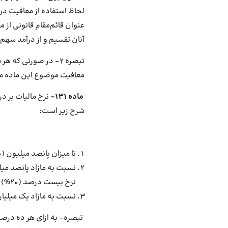
لحاظ استفاده از معافیت در
عنوان قائم‌مقام قانونی از
آنان تقسیم و از درآمد سهم
تبصره 2- در صورتی 
معافیت موضوع این ماده مشمول مالیا
ماده 131-
نرخ مالیات بر د
شرح زیر است
:
تا میزان پانصد میلیون (500,000,000) ریال درآمد مشمول مالیات سالانه به نرخ پانزده درصد (15%)
نرخ بیست درصد (20%)
نسبت به مازاد یک میلیارد (1,000,000,000) ریال درآمد مشمول مالیات سالانه به نرخ بیست و پنج