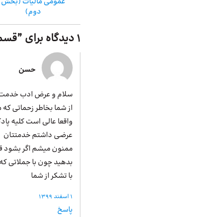
عمومی مالیات (بخش
دوم)
1 دیدگاه برای ”
قسمت 127: مالیات سوپ
حسن
سلام و عرض ادب خدمت دست
از شما بخاطر زحماتی که
واقعا عالی است کلیه پاد
عرضی داشتم خدمتتان
ممنون میشم اگر بشود ق
بدهید چون با جملاتی که 
با تشکر از شما
1 اسفند 1399
پاسخ