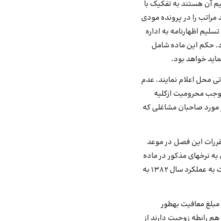
یم آن هستند به تفکیک با
د مراتب را در پرونده مودی
تسلیم اظهارنامه به اداره
ود. حکم این ماده شامل
ماید خواهد بود.
لیاتی محل اعلام نمایند. عدم
ده درصد (10%) مالیات قطعی و نیز موجب محرومیت ازکلیه
 این حکم در مورد صاحبان مشاغلی که
قررات این فصل در موعد
های مذکور در ماده
(131) این قانون مشمول مالیات خواهد بود. ‌شرط تسلیم اظهارنامه برای استفاده از معافیت فوق نسبت به عملکرد سال 1382 به
 مبلغ معافیت به
طور
م رابطه زوجیت دارند از