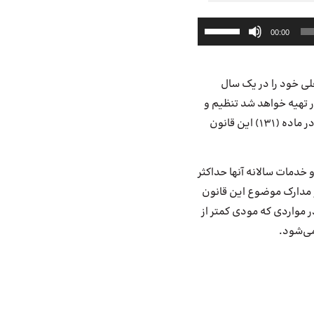
برای
00:00
افزایش
یا
کاهش
لی خود را در یک
سال
صدا
از
ور تهیه خواهد شد تنظیم و
کلیدهای
تا آخر خرداد ماه سال بعد به اداره امور مالیاتی محل شغل خود تسلیم و مالیات ‌متعلق را به نرخ مذکور در ماده (131) این قانون
بالا
و
پایین
و خدمات سالانه آنها حداکثر
استفاده
کنید.
ری اسناد و مدارک موضوع این قانون
ر مواردی که مودی کمتر از
می‌شود.