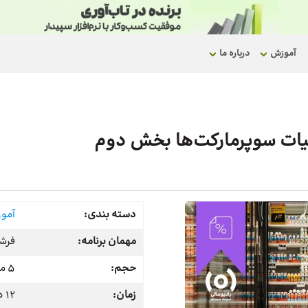
آموزش
درباره ما
دسته بندی:
آمو
مهمان برنامه:
فرشی
حجم:
5 مگابایت
زمان:
12 دقیقه