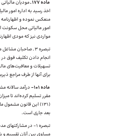
ماده 177 ـ
مودیان مالیاتی 
اخذ رسید به اداره امور مال
‌منعکس نموده و اظهارنامه تس
امور مالیاتی محل سکونت از 
مواردی نیز که ‌مودی اظهارن
تبصره 3 ـ صاحبان مشا
‌برای آنها از طرف مراجع ذیر
ماده 101-
درآمد سالانه مش
مقرر تسلیم کرده‌اند تا ‌میزان معافیت موضوع ماده (84) ا
بعد جاری است.
تبصره 1- در مشارکت
های مدنی
مساوی بین آنان تقسیم و ‌با