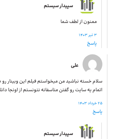
سپیدار سیستم
ممنون از لطف شما
3 تیر 1403
پاسخ
علی
سلام خسته نباشید من میخواستم فیلم این وبینار رو دان
اتمام یه سایت رو گفتن متاسفانه نتونستم از اونجا دانل
25 خرداد 1403
پاسخ
سپیدار سیستم