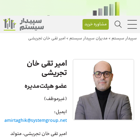
مشاوره خرید
سپیدار سیستم
>
مدیران سپیدار سیستم
>
امیر تقی خان تجریشی
امیر تقی خان
تجریشی
عضو هیئت‌مدیره
(غیرموظف)
ایمیل:
amirtaghik@systemgroup.net
امیر تقی خان تجریشی، متولد