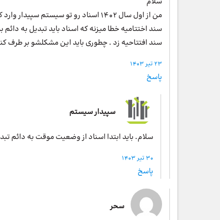
سلام
سند افتتاحیه زد . چطوری باید این مشکلشو بر طرف کن
23 تیر 1403
پاسخ
سپیدار سیستم
سلام. باید ابتدا اسناد از وضعیت موقت به دائم تب
30 تیر 1403
پاسخ
سحر