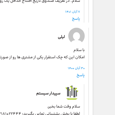
سلام. در تعریف صندوق تاریخ افتتاح حداقل یک روز 
7 آبان 1401
پاسخ
لیلی
با سلام
امکان این که چک استقرار یکی از مشتری ها رو از صور
30 آبان 1400
پاسخ
سپیدار سیستم
سلام وقت شما بخیر.
لطفا با بخش پشتیبانی تماس بگیرید: 02181022444