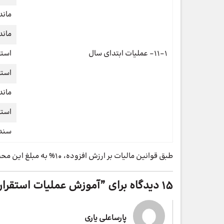
ماند
ماند
11-1- عملیات ابتدای سال
استق
استق
ماند
استه
سند 
طبق قوانین مالیات بر ارزش افزوده، 10% به مبلغ این محصول اضافه می شود.
15 دیدگاه برای ”
آموزش عملیات استقرار 
پارساعلی یاری