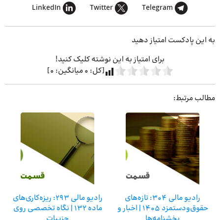
LinkedIn
Twitter
Telegram
به این پادکست امتیاز دهید
برای امتیاز به این نوشته کلیک کنید!
[کل:
0
میانگین:
0
]
مطالب مرتبط:
رادیو مالی 304: تازه‌های
رادیو مالی 293: ریزه‌کاری‌های
حقوق‌ودستمزد 1405 | اخبار و
ماده 132 | نگاه تخصصی روی
بخشنامه‌ها
جزییات