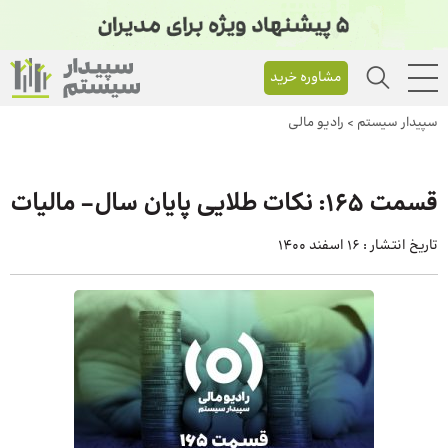
مشاوره خرید
سپیدار سیستم
>
رادیو مالی
قسمت 165: نکات طلایی پایان سال- مالیات
تاریخ انتشار :
16 اسفند 1400