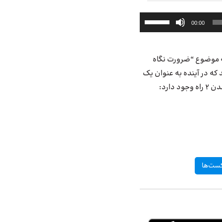
برای
00:00
افزایش
یا
کاهش
مناسبت هفته حسابدار در تاریخ ۱۵ آذر ۱۴۰۰ برگزار شد، به موضوع “ضرورت نگاه
صدا
از
 که در آینده به عنوان یک
کلیدهای
ارد:
بالا
و
پایین
استفاده
کنید.
ست‌ها