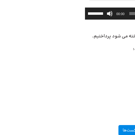
برای
00:00
افزایش
یا
کاهش
صدا
از
:
کلیدهای
بالا
و
پایین
استفاده
کنید.
ست‌ها