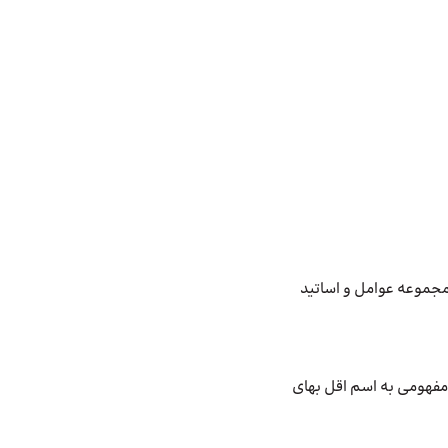
 مجموعه عوامل و اساتید
فروش) یعنی Min این دو مد نظر هست و مفهومی به اسم اقل بهای