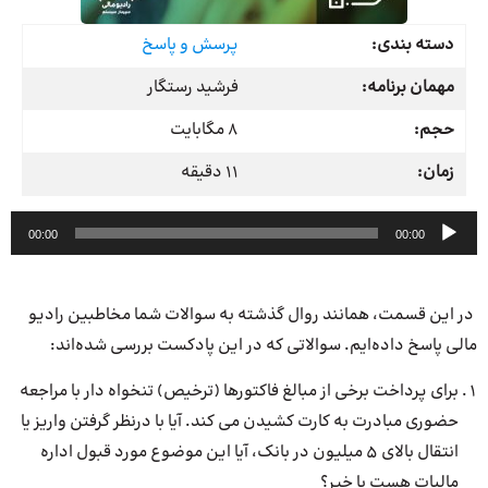
دسته بندی:
پرسش و پاسخ
مهمان برنامه:
فرشید رستگار
حجم:
8 مگابایت
زمان:
11 دقیقه
پخش‌کننده
00:00
00:00
صوت
در این قسمت، همانند روال گذشته به سوالات شما مخاطبین رادیو
مالی پاسخ داده‌ایم. سوالاتی که در این پادکست بررسی شده‌اند:
برای پرداخت برخی از مبالغ فاکتورها (ترخیص) تنخواه دار با مراجعه
حضوری مبادرت به کارت کشیدن می کند. آیا با درنظر گرفتن واریز یا
انتقال بالای 5 میلیون در بانک، آیا این موضوع مورد قبول اداره
مالیات هست یا خیر؟