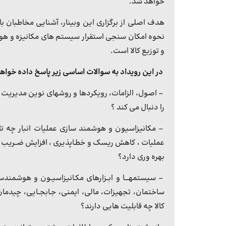
خواهد شد.
هدف اصلی از برگزاری این وبینار، آشنایی مخاطبان با
نحوه امکان سنجی استقرار سیستم های مکانیزه و هوشم
و توزیع کالا است.
در این رویداد به سوالات اساسی زیر پاسخ داده خواه
– اصول، الزامات، رویکردها و روشهای نوین مدیریت 
را دنبال می کند ؟
– مکانیزاسیون و هوشمند سازی عملیات انبار چه تا
عملیات ، کاهش ریسک و خطـاپذیری ، افزایش ضــریب ا
بهره وری دارد؟
– سیستمهــــا و ابــزارهای مکـانیزاسیــون و هوشمن
ساختمان، تجهیزات، مالی، ایمنی، جـابجــایی، چیدمان
کالا چه قابلیت هایی دارند؟