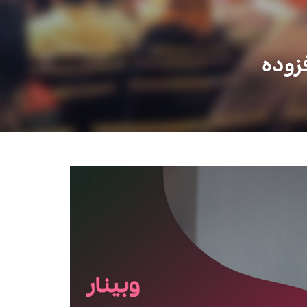
فزوده